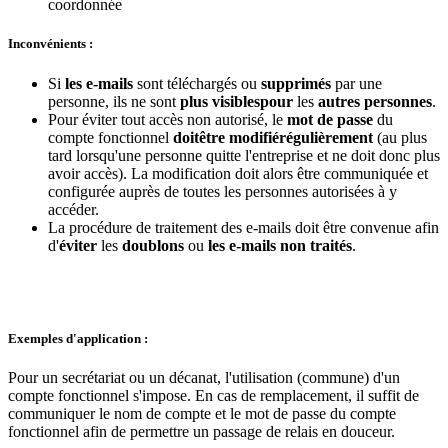
coordonnée
Inconvénients :
Si
les e-mails
sont téléchargés ou
supprimés
par une
personne, ils ne sont
plus visibles
pour
les
autres personnes
.
Pour éviter tout accès non autorisé, le
mot de passe
du
compte fonctionnel
doit
être modifié
régulièrement
(au plus
tard lorsqu'une personne quitte l'entreprise et ne doit donc plus
avoir accès). La modification doit alors être communiquée et
configurée auprès de toutes les personnes autorisées à y
accéder.
La procédure de traitement des e-mails doit être convenue afin
d'
éviter
les
doublons
ou
les e-mails non traités
.
Exemples d'application :
Pour un secrétariat ou un décanat, l'utilisation (commune) d'un
compte fonctionnel s'impose. En cas de remplacement, il suffit de
communiquer le nom de compte et le mot de passe du compte
fonctionnel afin de permettre un passage de relais en douceur.