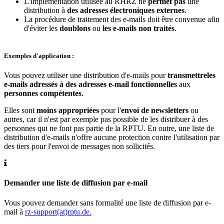
L'implémentation utilisée au RHRZ ne
permet pas
une
distribution à
des adresses électroniques externes
.
La procédure de traitement des e-mails doit être convenue afin
d'éviter les
doublons
ou
les e-mails non traités
.
Exemples d'application :
Vous pouvez utiliser une distribution d'e-mails pour
transmettre
les
e-mails adressés à des adresses e-mail fonctionnelles
aux
personnes compétentes
.
Elles sont
moins appropriées
pour l'
envoi de newsletters
ou
autres, car il n'est par exemple pas possible de les distribuer à des
personnes qui ne font pas partie de la RPTU. En outre, une liste de
distribution d'e-mails n'offre aucune protection contre l'utilisation par
des tiers pour l'envoi de messages non sollicités.
Demander une liste de diffusion par e-mail
Vous pouvez demander sans formalité une liste de diffusion par e-
mail à
rz-support(at)rptu.de.