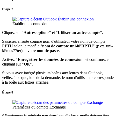
Étape 7
Établir une connexion
Cliquez sur "
Autres options
" et "
Utiliser un autre compte
".
Saisissez ensuite comme nom d'utilisateur votre nom de compte
RPTU selon le modèle "
nom de compte uni-kl\RPTU
" (p.ex. uni-
kl\mus77ter) et votre
mot de passe
.
Activez "
Enregistrer les données de connexion
" et confirmez en
cliquant sur "
OK
".
Si vous avez intégré plusieurs boîtes aux lettres dans Outlook,
veillez à ce que, lors de la demande, le nom d'utilisateur corresponde
à la boîte aux lettres affichée
.
Étape 8
Paramètres du compte Exchange
Sélectionnez la
période pendant
laquelle
les e-mails
doivent être