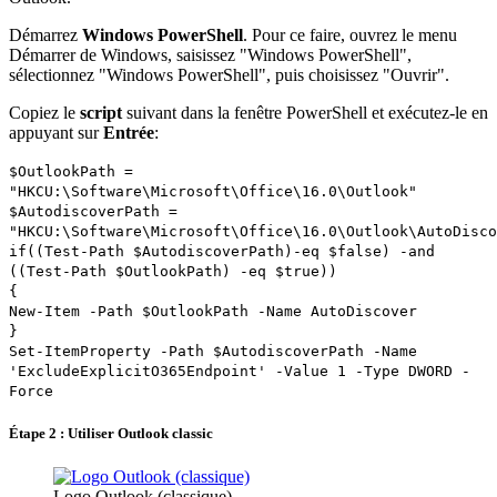
Démarrez
Windows PowerShell
. Pour ce faire, ouvrez le menu
Démarrer de Windows, saisissez "Windows PowerShell",
sélectionnez "Windows PowerShell", puis choisissez "Ouvrir".
Copiez le
script
suivant dans la fenêtre PowerShell et exécutez-le en
appuyant sur
Entrée
:
$OutlookPath =
"HKCU:\Software\Microsoft\Office\16.0\Outlook"
$AutodiscoverPath =
"HKCU:\Software\Microsoft\Office\16.0\Outlook\AutoDisco
if((Test-Path $AutodiscoverPath)-eq $false) -and
((Test-Path $OutlookPath) -eq $true))
{
New-Item -Path $OutlookPath -Name AutoDiscover
}
Set-ItemProperty -Path $AutodiscoverPath -Name
'ExcludeExplicitO365Endpoint' -Value 1 -Type DWORD -
Force
Étape 2 : Utiliser Outlook classic
Logo Outlook (classique)