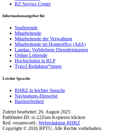
RZ Service Center
Informationsangebot für
Studierende
Mitarbeitende
Mitarbeitende der Verwaltung
Mitarbeitende im Homeoffice (AdA)
Landau: Verbliebene Dienstleistungen
Online Lehrende
Hochschulen in RLP
Typo3 Redakteur*innen
Leichte Sprache
RHRZ in leichter Sprache
Navigations-Hinweise
Barrierefreiheit
Zuletzt bearbeitet:
26. August 2025
Pathfinder-ID:
rz-22
Zum Kopieren klicken
Red. verantwortl.:
Webredaktion RHRZ
Copyright © 2026 RPTU. Alle Rechte vorbehalten.