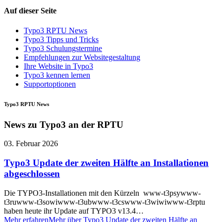
Auf dieser Seite
Typo3 RPTU News
Typo3 Tipps und Tricks
Typo3 Schulungstermine
Empfehlungen zur Websitegestaltung
Ihre Website in Typo3
Typo3 kennen lernen
Supportoptionen
Typo3 RPTU News
News zu Typo3 an der RPTU
03. Februar 2026
Typo3 Update der zweiten Hälfte an Installationen
abgeschlossen
Die TYPO3-Installationen mit den Kürzeln www-t3psywww-
t3ruwww-t3sowiwww-t3ubwww-t3cswww-t3wiwiwww-t3rptu
haben heute ihr Update auf TYPO3 v13.4…
Mehr erfahren
Mehr über Typo3 Update der zweiten Hälfte an