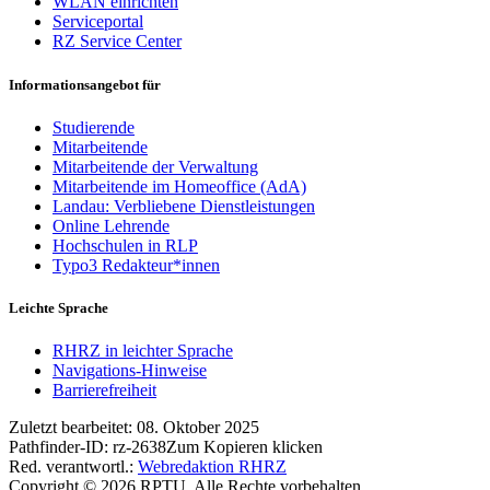
WLAN einrichten
Serviceportal
RZ Service Center
Informationsangebot für
Studierende
Mitarbeitende
Mitarbeitende der Verwaltung
Mitarbeitende im Homeoffice (AdA)
Landau: Verbliebene Dienstleistungen
Online Lehrende
Hochschulen in RLP
Typo3 Redakteur*innen
Leichte Sprache
RHRZ in leichter Sprache
Navigations-Hinweise
Barrierefreiheit
Zuletzt bearbeitet:
08. Oktober 2025
Pathfinder-ID:
rz-2638
Zum Kopieren klicken
Red. verantwortl.:
Webredaktion RHRZ
Copyright © 2026 RPTU. Alle Rechte vorbehalten.